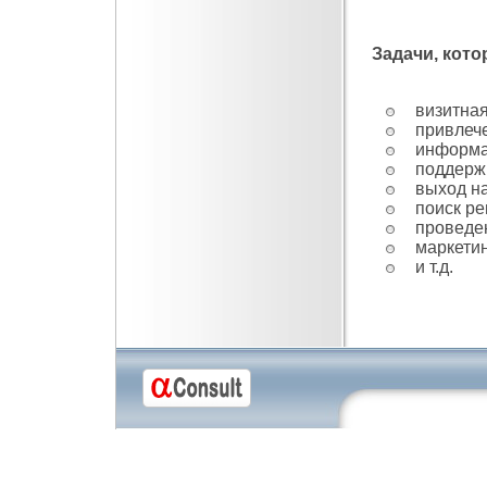
Задачи, кот
визитная
привлече
информа
поддерж
выход н
поиск р
проведе
маркети
и т.д.